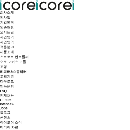
회사소개
인사말
기업연혁
인증현황
오시는길
사업영역
사업영역
적용분야
제품소개
스트로브 컨트롤러
오토 포커스 모듈
조명
리피터&스플리터
고객지원
다운로드
제품문의
FAQ
인재채용
Culture
Interview
Jobs
블로그
콘텐츠
아이코어 소식
미디어 자료