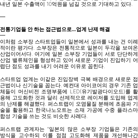
내년 일본 수출액이 10억원을 넘길 것으로 기대하고 있다.
━
전통기업들 안 하는 접근법으로…업계 난제 해결
━
이처럼 소부장 스타트업들이 일본에서 성과를 내는 건 이례
적이란 평가다. 소부장은 전통적으로 일본이 두각을 보여온
산업이어서다. 여기에 일본 소부장 기업들이 서로 단단하게
산업 밸류체인을 형성하고 있어 새로운 기업이 진입하기 어
렵단 점도 성과를 내기 어려운 이유로 꼽힌다.
스타트업 업계는 이같은 진입장벽 극복 배경으로 새로운 접
근법이나 신기술을 꼽는다. 예컨대 아이코어의 경우 기존 업
체들이 머신비전 조명부품에 LED(유기발광다이오드)를 활
용해 고도화한 것과 달리 선제적으로 레이저를 도입해 업계
의 난제를 해결했다. 퍼스트랩이 오염물질 분해에 초음파 기
술을 활용하고 한국나노오트는 소재 가공에 수중 플라스마
합성 기술을 쓰는 것도 비슷한 사례다.
퍼스트랩 관계자는 "일본의 많은 소부장 기업들은 기존의
방식을 고수하되 이를 점점 고도화해 제품을 개선해나간