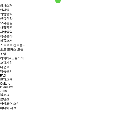
회사소개
인사말
기업연혁
인증현황
오시는길
사업영역
사업영역
적용분야
제품소개
스트로브 컨트롤러
오토 포커스 모듈
조명
리피터&스플리터
고객지원
다운로드
제품문의
FAQ
인재채용
Culture
Interview
Jobs
블로그
콘텐츠
아이코어 소식
미디어 자료