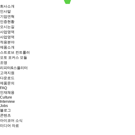
회사소개
인사말
기업연혁
인증현황
오시는길
사업영역
사업영역
적용분야
제품소개
스트로브 컨트롤러
오토 포커스 모듈
조명
리피터&스플리터
고객지원
다운로드
제품문의
FAQ
인재채용
Culture
Interview
Jobs
블로그
콘텐츠
아이코어 소식
미디어 자료