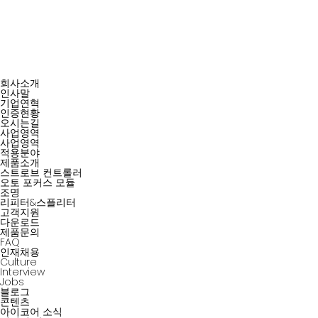
회사소개
인사말
기업연혁
인증현황
오시는길
사업영역
사업영역
적용분야
제품소개
스트로브 컨트롤러
오토 포커스 모듈
조명
리피터&스플리터
고객지원
다운로드
제품문의
FAQ
인재채용
Culture
Interview
Jobs
블로그
콘텐츠
아이코어 소식