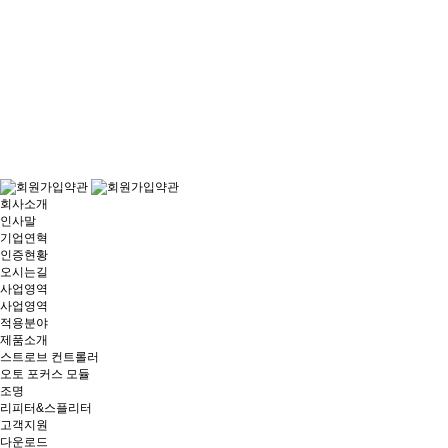
회사소개
인사말
기업연혁
인증현황
오시는길
사업영역
사업영역
적용분야
제품소개
스트로브 컨트롤러
오토 포커스 모듈
조명
리피터&스플리터
고객지원
다운로드