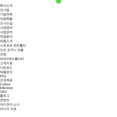
회사소개
인사말
기업연혁
인증현황
오시는길
사업영역
사업영역
적용분야
제품소개
스트로브 컨트롤러
오토 포커스 모듈
조명
리피터&스플리터
고객지원
다운로드
제품문의
FAQ
인재채용
Culture
Interview
Jobs
블로그
콘텐츠
아이코어 소식
미디어 자료